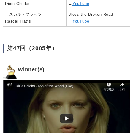
Dixie Chicks
→
YouTube
ラスカル・フラッツ
Bless the Broken Road
Rascal Flatts
→
YouTube
第47回（2005年）
Winner(s)