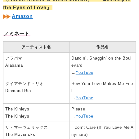
the Eyes of Love』
Amazon
ノミネート
アーティスト名
作品名
アラバマ
Dancin’, Shaggin’ on the Boul
Alabama
evard
→
YouTube
ダイアモンド・リオ
How Your Love Makes Me Fee
Diamond Rio
l
→
YouTube
The Kinleys
Please
The Kinleys
→
YouTube
ザ・マーヴェリックス
I Don’t Care (If You Love Me A
The Mavericks
nymore)