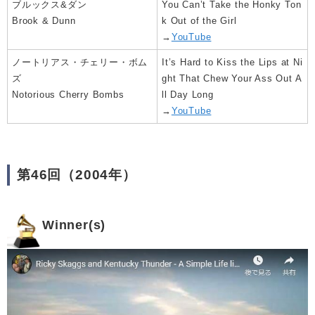
ブルックス&ダン
You Can’t Take the Honky Ton
Brook & Dunn
k Out of the Girl
→
YouTube
ノートリアス・チェリー・ボム
It’s Hard to Kiss the Lips at Ni
ズ
ght That Chew Your Ass Out A
Notorious Cherry Bombs
ll Day Long
→
YouTube
第46回（2004年）
Winner(s)